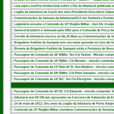
:: Leia aqui a matéria institucional sobre o Dia da Infantaria publicad
:: Legião da Infantaria do Ceará tem novo Presidente-Executivo! Cliqu
:: Comemorações da Semana da Infantaria/2013 em Tamboril e Fortalez
:: Legionário assume o Comando da 10ª Região Militar - Gen Div Araújo
:: General brasileiro é nomeado pela ONU para o Comando de Força 
:: Corrida da Infantaria encerra no dia 26 Maio as Comemorações da Se
:: Brigadeiro Antônio de Sampaio tem seu nome gravado no Livro de Aç
:: Bisneta do Brigadeiro Antônio de Sampaio visita a Fortaleza de Nos
:: Passagem de Comando do 36º BIMtz: Ten Cel Taulois - Missão cump
:: Passagem de Comando do 34º BIMtz: Cel Mendes - missão cumprida!
:
: Passagem de Comando da 23ª Bda Inf Sl: Gen Madeira - missão cump
:: Passagem de Comando do 59º BIMtz: Cel Pinto Sampaio - missão cum
:: Passagem de Comando do 24º BC: Ten Cel Peregrino - missão cumpri
:: Passagem de Comando do 40º BI: Cel Eduardo - missão cumprida! Te
:: Infantaria tem 59 Oficiais aprovados no Concurso de Admissão da 
:
:
24 de maio de 2012: Dez anos da Legião da Infantaria de Porto Aleg
:: Comando da 10ª Região Militar coordena Comemorações da Semana d