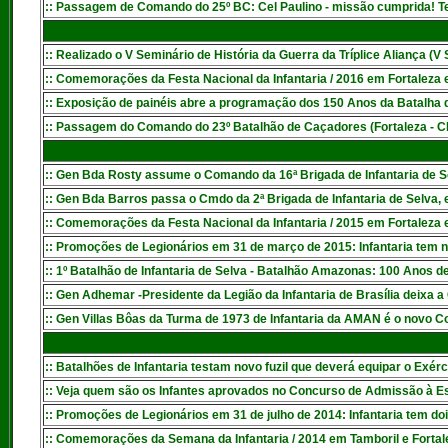
:: Passagem de Comando do 25º BC: Cel Paulino - missão cumprida! T
:: Realizado o V Seminário de História da Guerra da Tríplice Aliança (V
:: Comemorações da Festa Nacional da Infantaria / 2016 em Fortaleza e
:: Exposição de painéis abre a programação dos 150 Anos da Batalha d
:: Passagem do Comando do 23º Batalhão de Caçadores (Fortaleza - C
::
Gen Bda Rosty assume o Comando da 16ª Brigada de Infantaria de S
:: Gen Bda Barros passa o Cmdo da 2ª Brigada de Infantaria de Selva,
:: Comemorações da Festa Nacional da Infantaria / 2015 em Fortaleza e
:
: Promoções de Legionários em 31 de março de 2015: Infantaria tem 
:
: 1º Batalhão de Infantaria de Selva - Batalhão Amazonas: 100 Anos d
:
: Gen Adhemar -Presidente da Legião da Infantaria de Brasília deixa a
:
: Gen Villas Bôas da Turma de 1973 de Infantaria da AMAN é o novo 
:: Batalhões de Infantaria testam novo fuzil que deverá equipar o Exérc
:: Veja quem são os Infantes aprovados no Concurso de Admissão à E
:
: Promoções de Legionários em 31 de julho de 2014: Infantaria tem do
:: Comemorações da Semana da Infantaria / 2014 em Tamboril e Fortale