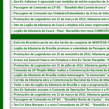
:
: Gen Ex Adhemar é agraciado com medalha de mérito esportivo de
:
: Passagem de Comando no 23º BC - "Batalhão Mal Castelo Branco" - 
:
: Passagem de Comando nas Unidades/Subunidades da Arma de Infant
:
: Promoções de Legionários em 31 de março de 2012: Infantaria tem
:
: Site da Legião da Infantaria do Ceará completa três anos registrando
:
: Legião da Infantaria do Ceará - Piaui - Maranhão tem nova COMISS
:: Exército Brasileiro perde um dos heróis da conquista de MONTESE! 
:: Legião da Infantaria de Brasília promove a solenidade da Pasagem d
::
Promoções de Legionários em 25 de novembro de 2011: Infantaria ga
:
: Armas em funeral! Falece em Fortaleza o Gen Ex Tácito Theophilo - 
::
Promoções de Legionários em 31 de julho de 2011: Infantaria ganha
:: Comando da 10ª Região Militar realiza a Comemoração Nacional da 
:: Legião da Infantaria de Brasília realiza homenagem "in-memoriam" a
:: Corrida da Infantaria abre a Comemoração Nacional da Arma de Infan
:: Visite o site da Legião da Infantaria de Brasília e veja a programação
:: Gen Ex Salvador assume o Comando de Operações Terrestres e a Pres
:
: Promoções de Legionários em 31 de março de 2011: Infantaria ganh
:
: Passagem de Comando no 24º BC - "Batalhão Barão de Caxias" - Do
:
: Ten Cel Silva Marques é o novo Comandante do 25º BC - "Batalhão A