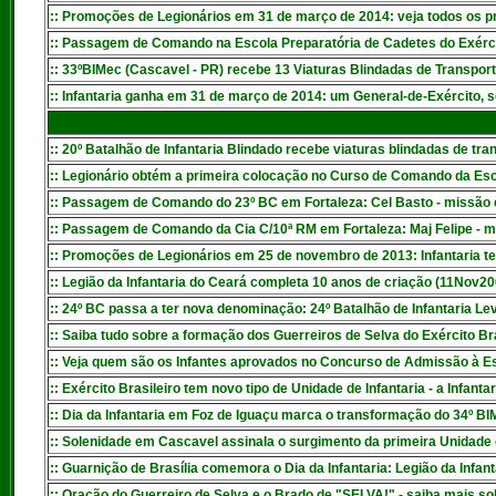
:
: Promoções de Legionários em 31 de março de 2014: veja todos os 
:: Passagem de Comando na Escola Preparatória de Cadetes do Exérc
:: 33ºBIMec (Cascavel - PR) recebe 13 Viaturas Blindadas de Transpo
:
: Infantaria ganha em 31 de março de 2014: um General-de-Exército, s
:: 20º Batalhão de Infantaria Blindado recebe viaturas blindadas de t
:: Legionário obtém a primeira colocação no Curso de Comando da Es
:: Passagem de Comando do 23º BC em Fortaleza: Cel Basto - missão c
:: Passagem de Comando da Cia C/10ª RM em Fortaleza: Maj Felipe - 
:
: Promoções de Legionários em 25 de novembro de 2013: Infantaria t
:
: Legião da Infantaria do Ceará completa 10 anos de criação (11Nov
:
: 24º BC passa a ter nova denominação: 24º Batalhão de Infantaria Le
:: Saiba tudo sobre a formação dos Guerreiros de Selva do Exército Bra
:: Veja quem são os Infantes aprovados no Concurso de Admissão à E
:: Exército Brasileiro tem novo tipo de Unidade de Infantaria - a Infan
:: Dia da Infantaria em Foz de Iguaçu marca o transformação do 34º BI
:: Solenidade em Cascavel assinala o surgimento da primeira Unidade 
:: Guarnição de Brasília comemora o Dia da Infantaria: Legião da Infan
:: Oração do Guerreiro de Selva e o Brado de "SELVA!" - saiba mais sob