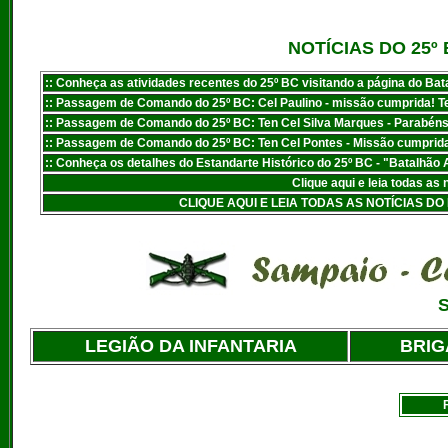
NOTÍCIAS DO 25
:: Conheça as atividades recentes do 25º BC visitando a página do Bata
:: Passagem de Comando do 25º BC: Cel Paulino - missão cumprida! T
:: Passagem de Comando do 25º BC: Ten Cel Silva Marques - Parabéns
:: Passagem de Comando do 25º BC: Ten Cel Pontes - Missão cumprida
:
: Conheça os detalhes do Estandarte Histórico do 25º BC - "Batalhão
Clique aqui e leia todas as 
CLIQUE AQUI E LEIA TODAS AS NOTÍCIAS D
S
LEGIÃO DA INFANTARIA
BRIG