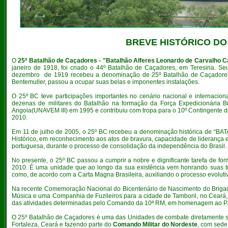
BREVE HISTÓRICO DO
O
25º Batalhão de Caçadores - "Batalhão Alferes Leonardo de Carvalho 
janeiro de 1918, foi criado o 44º Batalhão de Caçadores, em Teresina. S
dezembro de 1919 recebeu a denominação de 25º Batalhão de Caçadores
Bentemuller, passou a ocupar suas belas e imponentes instalações.
O 25º BC teve participações importantes no cenário nacional e internacio
dezenas de militares do Batalhão na formação da Força Expedicionária Br
Angola(UNAVEM III) em 1995 e contribuiu com tropa para o 10º Contingente 
2010.
Em 11 de julho de 2005, o 25º BC recebeu a denominação histórica d
Histórico, em reconhecimento aos atos de bravura, capacidade de liderança e
portuguesa, durante o processo de consolidação da independência do Brasil.
No presente, o 25º BC passou a cumprir a nobre e dignificante tarefa de f
2010. É uma unidade que ao longo da sua existência vem honrando suas tra
como, de acordo com a Carta Magna Brasileira, auxiliando o processo evolutiv
Na recente Comemoração Nacional do Bicentenário de Nascimento do Briga
Música e uma Companhia de Fuzileiros para a cidade de Tamboril, no Ceará, t
das atividades determinadas pelo Comando da 10ª RM, em homenagem ao Patr
O 25º Batalhão de Caçadores é uma das Unidades de combate diretamente 
Fortaleza, Ceará e fazendo parte do
Comando Militar do Nordeste
, com sede