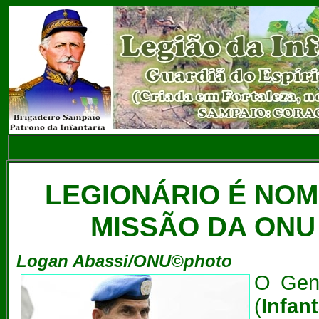
LEGIONÁRIO É NO
MISSÃO DA ONU
Logan Abassi/ONU©photo
O Gen 
(
Infa