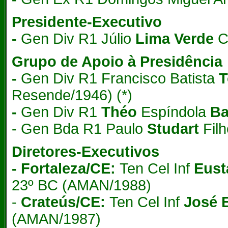
Presidente-Executivo
-
Gen Div R1 Júlio
Lima Verde
Ca
Grupo de Apoio à Presidência
-
Gen Div R1 Francisco Batista
T
Resende/1946) (*)
-
Gen Div R1
Théo
Espíndola
Ba
- Gen Bda R1 Paulo
Studart
Filh
Diretores-Executivos
- Fortaleza/CE:
Ten Cel Inf
Eust
23º BC (AMAN/1988)
-
Crateús/CE:
Ten Cel Inf
José 
(AMAN/1987)