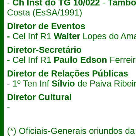
-
Ch Inst do TG 10/022
-
Tambor
Costa (EsSA/1991)
Diretor de Eventos
-
Cel Inf R1
Walter
Lopes do Ama
Diretor-Secretário
-
Cel Inf R1
Paulo Edson
Ferrei
Diretor de Relações Públicas
- 1º Ten Inf
Sílvio
de Paiva Ribei
Diretor Cultural
-
(*) Oficiais-Generais oriundos da