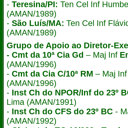
-
Teresina/PI:
Ten Cel Inf Humb
(AMAN/1989)
-
São Luís/MA:
Ten Cel Inf Fláv
(AMAN/1989)
Grupo de Apoio ao Diretor-Exe
- Cmt da 10ª Cia Gd
– Maj Inf
E
(AMAN/1996)
-
Cmt da Cia C/10ª RM
– Maj In
(AMAN/1996)
-
Inst Ch do NPOR/Inf do 23º 
Lima (AMAN/1991)
-
Inst Ch do CFS do 23º BC
- Ma
(AMAN/1992)