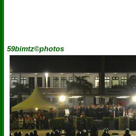
59bimtz©photos