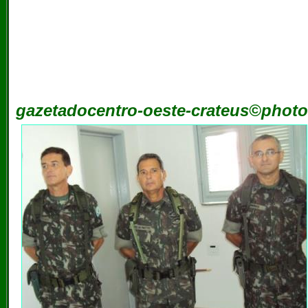
gazetadocentro-oeste-crateus©photo