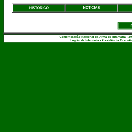
NOTICIAS
HISTORICO
Comemoração Nacional da Arma de Infantaria ( 20
Legião da Infantaria - Presidência Executiv