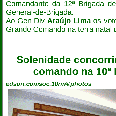
Comandante da 12ª Brigada de 
General-de-Brigada.
Ao Gen Div
Araújo Lima
os voto
Grande Comando na terra natal 
Solenidade concorr
comando na 10ª R
edson.comsoc.10rm©photos