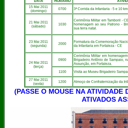
DATA
HORÁRIO
ATIVI
15 Mai 2011
0700
3ª Corrida da Infantaria - 5 e 10 km
(domingo)
Cerimônia Militar em Tamboril - CE
21 Mai 2011
1030
homenagem ao seu Patrono - Bri
(sábado)
sua terra natal.
23 Mai 2011
Formatura da Comemoração Naciona
2000
(segunda)
da Infantaria em Fortaleza - CE
Cerimônia Militar em homenagem
0900
Brigadeiro Antônio de Sampaio, 
24 Mai 2011
Assunção, em Fortaleza.
(terça)
1100
Visita ao Museu Brigadeiro Sampa
27 Mai 2011
1200
Almoço de Confraternização da Inf
(sexta)
(PASSE O MOUSE NA ATIVIDADE 
ATIVADOS AS