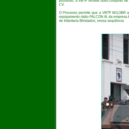
processo, a VBTP recebe outro conjunto de
CV.
O Processo permite que a VBTP M113BR a
equipamento rádio FALCON III, da empresa Ha
de Infantaria Blindados, nessa sequência.