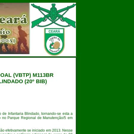
OAL (VBTP) M113BR
INDADO (20º BIB)
de Infantaria Blindado, tornando-se esta a
do no Parque Regional de Manutenção/5 em
ção efetivamente se iniciado em 2013. Nesse