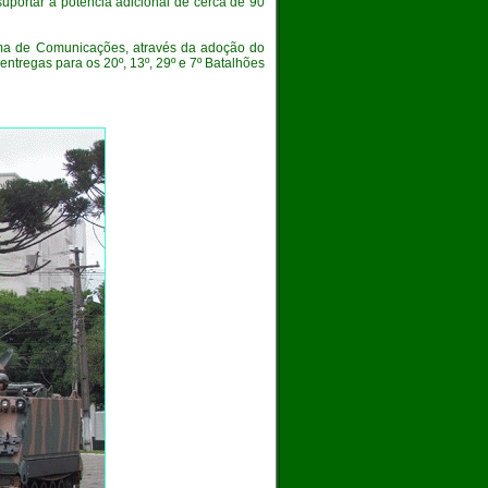
portar a potência adicional de cerca de 90
a de Comunicações, através da adoção do
ntregas para os 20º, 13º, 29º e 7º Batalhões