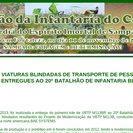
 VIATURAS BLINDADAS DE TRANSPORTE DE PESS
 ENTREGUES AO 20
º BATALHÃO DE INFANTARIA BL
2013, foi realizada a entrega do primeiro lote de VBTP M113BR ao 20º Batalhão 
os blindados resultantes do Projeto de Modernização da VBTP M113B, conduzi
resa norte americana BAE SYSTEMS.
ha de produção e o protótipo em si foram concluídos em 2012, tendo a moderniza