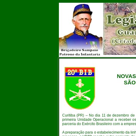
NOVAS
SÃO
Curitiba (PR) – No dia 11 de dezembro de 
primeira Unidade Operacional a receber 
parceria do Exército Brasileiro com a emp
A preparação para o estabelecimento da lin