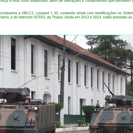
 força e uma nova suspensão, além de alterações e componentes que permitem su
companhe a VBCCC Leopard 1 A5, contando ainda com modificações no Sistem
rris, e do Intercom SOTAS, da Thales. Ainda em 2013 e 2014, estão previstas as e