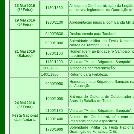
13 Mai 2016
Almoço de Confraternização da Legião 
1130/1330
(6ª Feira)
aos novos legionários da Guarnição de 
19 Mai 2016
1930/2130
Apresentação musical com Banda Milita
(5ª Feira)
0400/0830
Deslocamento para Tamboril.
Solenidade militar da Festa Naciona
0900/1000
cidade de Tamboril (CE).
21 Mai 2016
Homenagem ao Brigadeiro Sampaio no
1030/1100
(Sábado)
nascimento.
1130/1200
Visita ao "Museu Brigadeiro Sampaio".
1200/1330
Almoço de confraternização.
1400/1800
Retorno para Fortaleza.
Homenagem ao Brigadeiro Sampaio na 
0900/0950
da Assunção.
Entrega de Diploma de Colaborador
1000/1050
Anos da Batalha de Tuiuti.
24 Mai 2016
(3ª Feira)
1100/1130
Visita ao "Museu Brigadeiro Sampaio".
Festa Nacional
Almoço de Confraternização com a 
1200/1400
da Infantaria
(mediante convite específico)
Solenidade Militar da Festa Naciona
1730/1900
Guarnição de Fortaleza (CE).