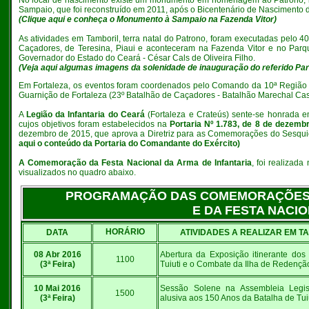
No local de nascimento existe um monumento em homenagem ao Patrono, in
Sampaio, que foi reconstruído em 2011, após o Bicentenário de Nascimento 
(
Clique aqui e conheça o Monumento à Sampaio na Fazenda Vitor
)
As atividades em Tamboril, terra natal do Patrono, foram executadas pelo 4
Caçadores, de Teresina, Piaui e aconteceram na Fazenda Vitor e no Parq
Governador do Estado do Ceará - César Cals de Oliveira Filho.
(Veja aqui algumas imagens da solenidade de inauguração do referido Par
Em Fortaleza, os eventos foram coordenados pelo Comando da 10ª Região M
Guarnição de Fortaleza (23º Batalhão de Caçadores - Batalhão Marechal Ca
A
Legião da Infantaria do Ceará
(Fortaleza e Crateús) sente-se honrada em
cujos objetivos foram estabelecidos na
Portaria Nº 1.783, de 8 de dezemb
dezembro de 2015, que aprova a Diretriz para as Comemorações do Sesquicen
aqui o conteúdo da Portaria do Comandante do Exército
)
A Comemoração da
Festa Nacional da Arma de Infantaria
, foi realizad
visualizados no quadro abaixo.
PROGRAMAÇÃO DAS COMEMORAÇÕES D
E DA FESTA NACIO
HORÁRIO
DATA
ATIVIDADES A REALIZAR EM T
08 Abr
2016
Abertura da Exposição itinerante dos
1100
(3ª Feira)
Tuiuti e o Combate da Ilha de Redenção
10 Mai 2016
Sessão Solene na Assembleia Legis
1500
(3ª Feira)
alusiva aos 150 Anos da Batalha de Tuiu