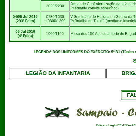
Jantar de Confraternização da Infantari
2030/2230
(mediante convite específico)
04/05 Jul 2016
0730/1630
V Seminário de História da Guerra da Trí
(2ª/3ª Feira)
e 0800/1200
"A Batalha de Tuiuti”. (mediante inscriç
06 Jul 2016
1000/1100
Missa dos 150 Anos da morte do Briga
(4ª Feira)
LEGENDA DOS UNIFORMES DO EXÉRCITO: 5º B1 (Túnica com 
S
LEGIÃO DA INFANTARIA
BRIG
FA
Edição: LegInfCE-15Fev20