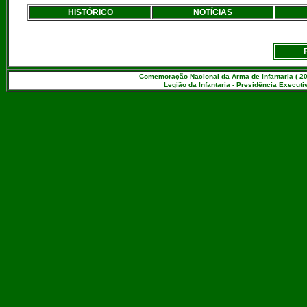
HISTÓRICO
NOTÍCIAS
Comemoração Nacional da Arma de Infantaria ( 20
Legião da Infantaria - Presidência Executiv