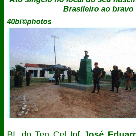
Brasileiro ao bravo 
40bi©photos
BI, do Ten Cel Inf
José Eduar