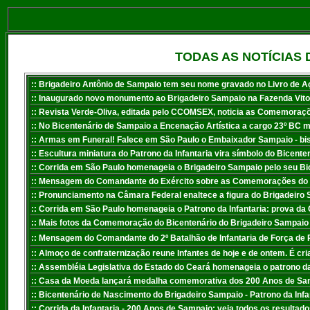
TODAS AS NOTÍCIAS 
:: Brigadeiro Antônio de Sampaio tem seu nome gravado no Livro de Aç
:
: Inaugurado novo monumento ao Brigadeiro Sampaio na Fazenda Vitor,
:: Revista Verde-Oliva, editada pelo CCOMSEX, noticia as Comemoraçõe
:: No Bicentenário de Sampaio a Encenação Artística a cargo 23º BC 
:
: Armas em Funeral! Falece em São Paulo o Embaixador Sampaio - bi
:
: Escultura miniatura do Patrono da Infantaria vira símbolo do Bicente
:
: Corrida em São Paulo homenageia o Brigadeiro Sampaio pelo seu Bice
:
: Mensagem do Comandante do Exército sobre as Comemorações do Bi
:
: Pronunciamento na Câmara Federal enaltece a figura do Brigadeiro 
:
: Corrida em São Paulo homenageia o Patrono da Infantaria: prova d
:
: Mais fotos da Comemoração do Bicentenário do Brigadeiro Sampaio 
:
: Mensagem do Comandante do 2º Batalhão de Infantaria de Força de 
:
: Almoço de confraternização reune Infantes de hoje e de ontem. É cria
:
: Assembléia Legislativa do Estado do Ceará homenageia o patrono da 
:
: Casa da Moeda lançará medalha comemorativa dos 200 Anos de Sa
:
: Bicentenário de Nascimento do Brigadeiro Sampaio - Patrono da Infan
:
: Corrida da Infantaria - 200 Anos de Sampaio: veja todos os resultad