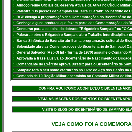
:
: Almoço reune Oficiais da Reserva Ativa e da Ativa no Círculo Mili
:
: Palestra "Os passos de Sampaio em Terra Guarani" no Instituto do C
:
: BGP divulga a programação das Comemorações do Bicentenário do Pat
:
: Conheça alguns produtos que fazem parte das Comemorações do Bi
:
: Concurso para a escolha do dobrado "Brigadeiro Sampaio" ou "O C
::
Palestra sobre o Brigadeiro Sampaio abre Trabalho Interdisciplinar d
:: Banda Sinfônica do Exército abrilhanta programação cultural do Bic
:: Solenidade abre as Comemorações do Bicentenário de Sampaio! Cartã
:: General Salvador (Asp Of Inf - Turma de 1970) assume o Comando Mi
:: Aprovada a frase alusiva ao Bicentenário de Nascimento do Brigad
::
Comandante do Exército aprova Diretriz para o Bicentenário de Sampa
:
: Sampaio terá o seu nome eternizado no Livro de Aço dos Heróis da P
:: Comando da 10 Região Militar encaminha ao Comando Militar do Nor
CONFIRA AQUI COMO ACONTECEU O BICENTENÁRIO
VEJA AS IMAGENS DOS EVENTOS DO BICENTENÁRIO
VISITE O BLOG DO BICENTENÁRIO DE SAMPAIO E
VEJA COMO FOI A COMEMORAÇ