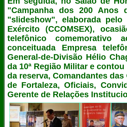
Em seguida, no Salão de Honr
"Campanha dos 200 Anos d
"slideshow", elaborada pel
Exército (CCOMSEX), ocasi
telefônico comemorativo
conceituada Empresa telefô
General-de-Divisão Hélio Ch
da
10ª Região Militar e contou
da reserva, Comandantes das 
de Fortaleza, Oficiais, Con
Gerente de Relações Instituci