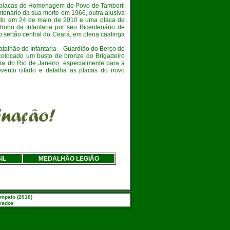
 placas de Homenagem do Povo de Tamboril
entenário da sua morte em 1966, outra alusiva
rido em 24 de maio de 2010 e uma placa de
rono da Infantaria por seu Bicentenário de
o sertão central do Ceará, em plena caatinga
talhão de Infantaria – Guardião do Berço de
 colocado um busto de bronze do Brigadeiro
ra do Rio de Janeiro, especialmente para a
evento citado e detalha as placas do novo
IL
MEDALHÃO LEGIÃO
ampaio (2010)
rvados