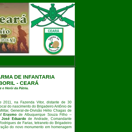
RMA DE INFANTARIA
BORIL - CEARÁ
e Herói da Pátria.
e 2011, na Fazenda Vitor, distante de 30
local do nascimento do Brigadeiro Antônio de
litar, General-de-Divisão Hélio Chagas de
nf
Erasmo
de Albuquerque Souza Filho –
f
José Eduardo
de Andrade, Comandante
odrigues de Farias, tetraneto do Brigadeiro
uguração do novo monumento em homenagem