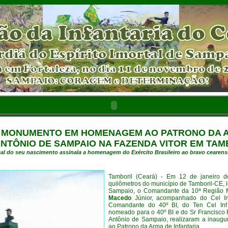
MONUMENTO EM HOMENAGEM AO PATRONO DA A
NTÔNIO DE SAMPAIO NA FAZENDA VITOR EM TAM
cal do seu nascimento assinala a homenagem do Exército Brasileiro ao bravo cearense 
Tamboril (Ceará) - Em 12 de janeiro d
quilômetros do município de Tamboril-CE, 
Sampaio, o Comandante da 10ª Região Mi
Macedo
Júnior, acompanhado do Cel I
Comandante do 40º BI, do Ten Cel In
nomeado para o 40º BI e do Sr Francisco R
Antônio de Sampaio, realizaram a ina
ao Patrono da Arma de Infantaria.