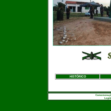
HISTÓRICO
Comemoração 
Legiã