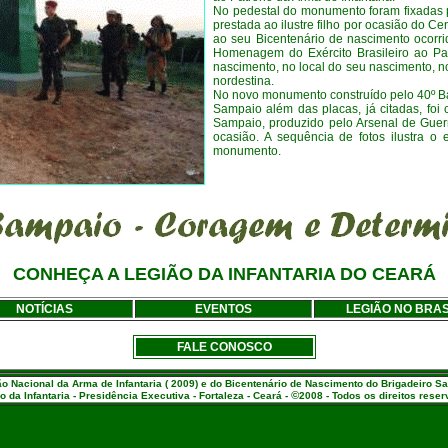
No pedestal do monumento foram fixadas
prestada ao ilustre filho por ocasião do C
ao seu Bicentenário de nascimento ocor
Homenagem do Exército Brasileiro ao Pat
nascimento, no local do seu nascimento, n
nordestina.
No novo monumento construído pelo 40º Ba
Sampaio além das placas, já citadas, foi
Sampaio, produzido pelo Arsenal de Guer
ocasião.
A sequência de fotos ilustra o 
monumento.
CONHEÇA A LEGIÃO DA INFANTARIA DO CEARÁ
NOTÍCIAS
EVENTOS
LEGIÃO NO BRAS
FALE CONOSCO
Nacional da Arma de Infantaria ( 2009) e do Bicentenário de Nascimento do Brigadeiro S
©
o da Infantaria - Presidência Executiva - Fortaleza - Ceará -
2008 - Todos os direitos rese