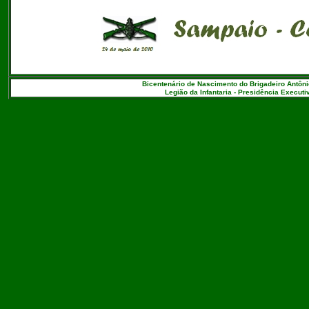
Bicentenário de Nascimento do Brigadeiro Antôni
Legião da Infantaria - Presidência Executiv