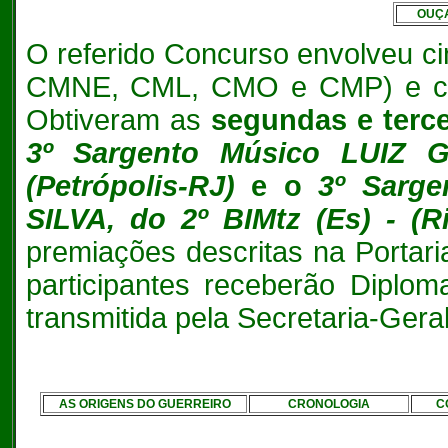
OUÇA
O referido Concurso envolveu c
CMNE, CML, CMO e CMP) e cont
Obtiveram as
segundas e terce
3
º Sargento Músico LUIZ 
(Petrópolis-RJ)
e o
3º Sarg
SILVA, do 2º BIMtz (Es) - (R
premiações descritas na Portar
participantes receberão Diplom
transmitida pela Secretaria-Geral
AS ORIGENS DO GUERREIRO
CRONOLOGIA
C