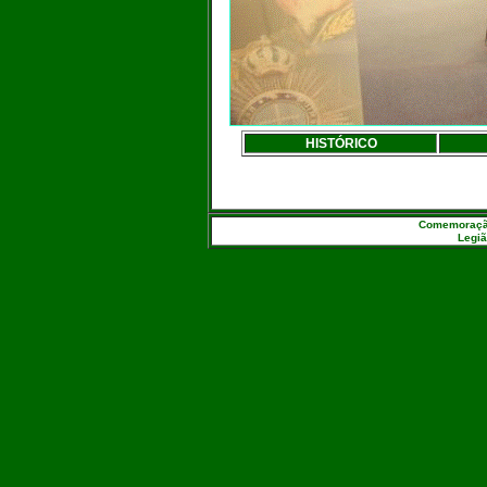
HISTÓRICO
Comemoração 
Legiã