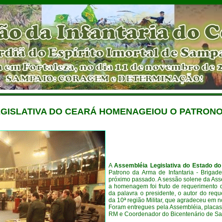
GISLATIVA DO CEARÁ HOMENAGEIOU O PATRONO
A
Assembléia Legislativa do Estado d
Patrono da Arma de Infantaria - Brigade
próximo passado. A sessão solene da Asse
a homenagem foi fruto de requerimento
da palavra o presidente, o autor do re
da 10ª região Militar, que agradeceu em
Foram entregues pela Assembléia, placa
RM e Coordenador do Bicentenário de S