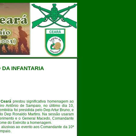
 DA INFANTARIA
o Ceará
prestou significativa homenagem ao
iro Antônio de Sampaio, no úlitimo dia 10,
mbléia foi presidida pelo Dep Artur Bruno, e
 do Dep Ronaldo Martins. Na sessão usaram
querimento e o General Macedo, Comandante
 nome do Exército a homenagem.
s alusivas ao evento aos Comandante da 10ª
ampaio.