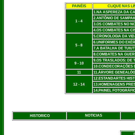
PAINÉIS
CLIQUE NAS LI
1.NA ASPEREZA DA CA
2.ANTÔNIO DE SAMPAI
1 - 4
3.OS COMBATES NO N
4.OS COMBATES NA CI
5.CRONOLOGIA DA VID
6.UNIFORMES DO EXÉR
5 - 8
7.A BATALHA DE TUIU
8.COMBATES NA GUER
9.OS TRASLADOS: DE 
9 - 10
10.CONDECORAÇÕES D
11
11.ÁRVORE GENEALÓG
12.ESTANDARTES HIS
12 - 14
13.HOMENAGENS PRES
14.PAINEL FOTOGRÁFI
NOTICIAS
HISTORICO