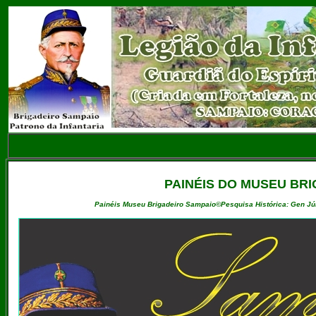
PAINÉIS DO MUSEU BR
Painéis Museu Brigadeiro Sampaio©Pesquisa Histórica: Gen Júl