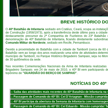
BREVE HISTÓRICO DO
O
40º Batalhão de Infantaria
sediado em Cratéus, Ceará, ocupa as instalaçõ
de Construção (1958/1973), após a transferência deste último para a cidad
destacamento precursor da 2ª Companhia de Fuzileiros do 23º Batalhã
denominação de 40º Batalhão de Infantaria, ficando diretamente subordin
Comando Militar do Nordeste
, sediado em Recife, Pernambuco.
Devido a proximidade do Batalhão com a cidade de Tamboril (cerca de 60 qui
Batalhão vem ao longo dos anos realizando uma série de atividades deter
município de Tamboril, no Parque Histórico Brigadeiro Sampaio, seja no Mon
de 30 quilômetros da sede.
Nas recentes Comemorações Nacionais da Arma de Infantaria realizadas
Brigadeiro Sampaio. em 24 de maio de 2010, o 40º BI vem participando de 
topônimo de
"GUARDIÃO DO BERÇO DE SAMPAIO"
.
NOTÍCIAS DO 40
:
: Saiba das atividades mais recentes do 40º Batalhão de Infantaria na 
:: Passagem de Comando do 40º BI: Cel D'Artagnan - Missão cumprida!
:: 40º BI participa da abertura da Semana da Infantaria com homenagem
:: Passagem de Comando do 40º BI: Cel Eduardo - Missão cumprida! Te