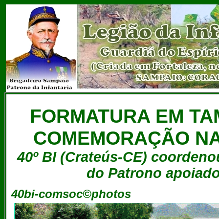
FORMATURA EM TA
COMEMORAÇÃO NAC
40º BI (Crateús-CE) coordenou
do Patrono apoiado 
40bi-comsoc©photos