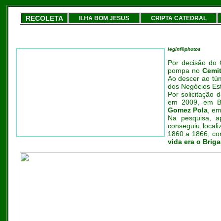
RECOLETA
ILHA BOM JESUS
CRIPTA CATEDRAL
leginf©photos
Por decisão do 
pompa no
Cemit
Ao descer ao túm
dos Negócios Est
Por solicitação
em 2009, em Bu
Gomez Pola
, em
Na pesquisa, a
conseguiu local
1860 a 1866, c
vida era o Brig