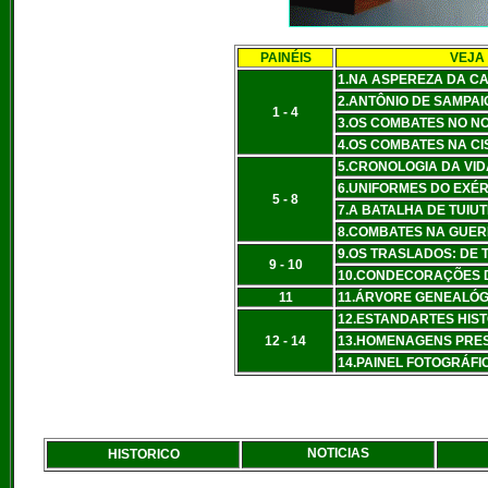
PAINÉIS
VEJA
1.NA ASPEREZA DA CA
2.ANTÔNIO DE SAMPAI
1 - 4
3.OS COMBATES NO N
4.OS COMBATES NA CI
5.CRONOLOGIA DA VID
6.UNIFORMES DO EXÉR
5 - 8
7.A BATALHA DE TUIU
8.COMBATES NA GUER
9.OS TRASLADOS: DE 
9 - 10
10.CONDECORAÇÕES D
11
11.ÁRVORE GENEALÓG
12.ESTANDARTES HIS
12 - 14
13.HOMENAGENS PRES
14.PAINEL FOTOGRÁFI
NOTICIAS
HISTORICO