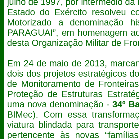
julho de 1997, por intermédio da P
Estado do Exército resolveu co
Motorizado a denominação 
PARAGUAI”, em homenagem ao P
desta Organização Militar de Fron
Em 24 de maio de 2013, marcand
dois dos projetos estratégicos d
de Monitoramento de Fronteira
Proteção de Estruturas Estraté
uma nova denominação -
34º B
BIMec). Com essa transforma
viatura blindada para transpor
pertencente às novas “família