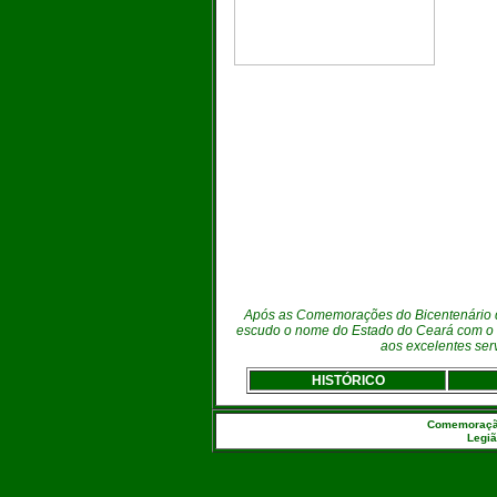
Após as Comemorações do Bicentenário de
escudo o nome do Estado do Ceará com o ob
aos excelentes ser
HISTÓRICO
Comemoração 
Legiã