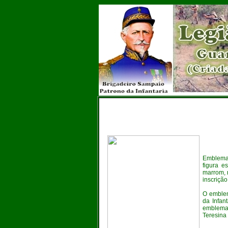
Emblema 
figura e
marrom, 
inscrição
O emblem
da Infant
emblema 
Teresina