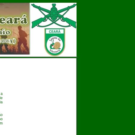
 a
de
la
ão
no
em