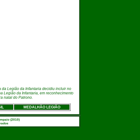
 da Legião da Infantaria
decidiu incluir no
na Legião da Infantaria, em reconhecimento
a natal do Patrono.
IL
MEDALHÃO LEGIÃO
ampaio (2010)
rvados