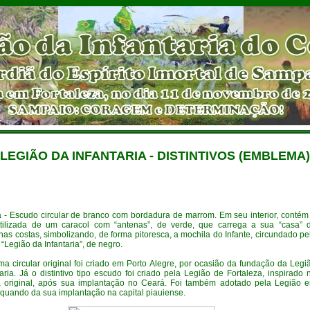
LEGIÃO DA INFANTARIA - DISTINTIVOS (EMBLEMA)
- Escudo circular de branco com bordadura de marrom. Em seu interior, contém
stilizada de um caracol com “antenas”, de verde, que carrega a sua “casa” 
nas costas, simbolizando, de forma pitoresca, a mochila do Infante, circundado pe
 “Legião da Infantaria”, de negro.
a circular original foi criado em Porto Alegre, por ocasião da fundação da Legi
aria. Já o distintivo tipo escudo foi criado pela Legião de Fortaleza, inspirado 
original, após sua implantação no Ceará. Foi também adotado pela Legião 
 quando da sua implantação na capital piauiense.