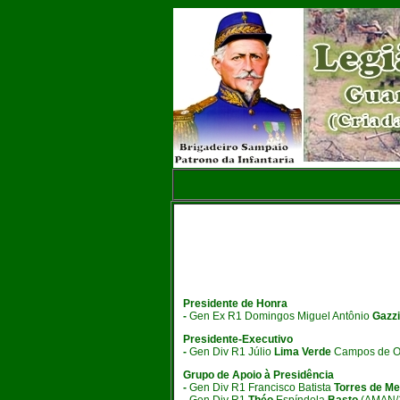
Presidente de Honra
-
Gen Ex R1 Domingos Miguel Antônio
Gazz
Presidente-Executivo
-
Gen Div R1 Júlio
Lima Verde
Campos de Oli
Grupo de Apoio à Presidência
-
Gen Div R1 Francisco Batista
Torres de Me