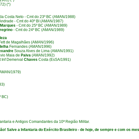
961) (*)
2) (*)
 da Costa Neto - Cmt do 23º BC (AMAN/1988)
Andrade - Cmt do 40º BI (AMAN/1987)
a Marques
- Cmt do 25º BC (AMAN/1989)
regrino
- Cmt do 24º BC (AMAN/1989)
leza
Fett de Magalhães (AMAN/1996)
delha
Fernandes (AMAN/1996)
exandre
Souza Alves de Lima (AMAN/1991)
távio Maia de
Paiva
(AMAN/1992)
t Inf Demerval
Chaves
Costa (EsSA/1991)
(AMAN/1979)
83)
º BC)
fantaria e Antigos Comandantes da 10ª Região Militar.
ão! Salve a Infantaria do Exército Brasileiro - de hoje, de sempre e com os me