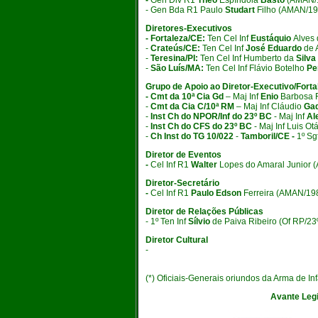
-
Gen Div R1
Théo
Espíndola
Basto
(AMAN/1
- Gen Bda R1 Paulo
Studart
Filho (AMAN/197
Diretores-Executivos
- Fortaleza/CE:
Ten Cel Inf
Eustáquio
Alves
-
Crateús/CE:
Ten Cel Inf
José Eduardo
de 
-
Teresina/PI:
Ten Cel Inf Humberto da
Silv
-
São Luís/MA:
Ten Cel Inf Flávio Botelho
Pe
Grupo de Apoio ao Diretor-Executivo/Forta
- Cmt da 10ª Cia Gd
– Maj Inf
Enio
Barbosa 
-
Cmt da Cia C/10ª RM
– Maj Inf Cláudio
Ga
-
Inst Ch do NPOR/Inf do 23º BC
- Maj Inf
Al
-
Inst Ch do CFS do 23º BC
- Maj Inf Luis O
-
Ch Inst do TG 10/022
-
Tamboril/CE -
1º Sg
Diretor de Eventos
-
Cel Inf R1
Walter
Lopes do Amaral Junior 
Diretor-Secretário
-
Cel Inf R1
Paulo Edson
Ferreira (AMAN/19
Diretor de Relações Públicas
- 1º Ten Inf
Sílvio
de Paiva Ribeiro
(Of RP/23
Diretor Cultural
-
(*) Oficiais-Generais oriundos da Arma de In
Avante Legi