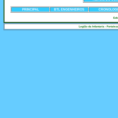
PRINCIPAL
BTL ENGENHEIROS
CRONOLOGI
Edi
Legião da Infantaria - Fortalez