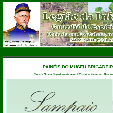
PAINÉIS DO MUSEU BRIGADEIR
Painéis Museu Brigadeiro Sampaio©Pesquisa Histórica: Gen Júl