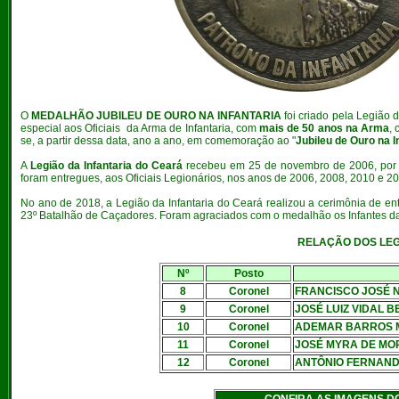
O
MEDALHÃO JUBILEU DE OURO NA INFANTARIA
foi criado pela Legião
especial aos Oficiais da Arma de Infantaria, com
mais de 50 anos na Arma
,
se, a partir dessa data, ano a ano, em comemoração ao "
Jubileu de Ouro na I
A
Legião da Infantaria do Ceará
recebeu em 25 de novembro de 2006, por d
foram entregues, aos Oficiais Legionários, nos anos de 2006, 2008, 2010 e 2
No ano de 2018, a Legião da Infantaria do Ceará realizou a cerimônia de ent
23º Batalhão de Caçadores. Foram agraciados com o medalhão os Infantes 
RELAÇÃO DOS LEG
Nº
Posto
8
Coronel
FRANCISCO JOSÉ 
9
Coronel
JOSÉ LUIZ VIDAL 
10
Coronel
ADEMAR BARROS
11
Coronel
JOSÉ MYRA DE MO
12
Coronel
ANTÔNIO FERNAND