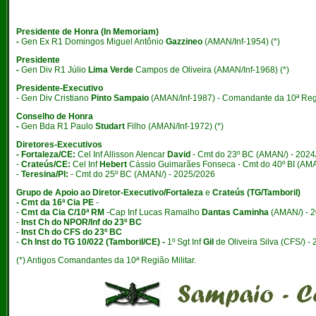
Presidente de Honra (In Memoriam)
-
Gen Ex R1 Domingos Miguel Antônio
Gazzineo
(AMAN/Inf-1954) (*)
Presidente
-
Gen Div R1 Júlio
Lima Verde
Campos de Oliveira (AMAN/Inf-1968) (*)
Presidente-Executivo
- Gen Div Cristiano
Pinto Sampaio
(AMAN/Inf-1987) - Comandante da 10ª Regi
Conselho de Honra
-
Gen Bda R1 Paulo
Studart
Filho (AMAN/Inf-1972) (*)
Diretores-Executivos
- Fortaleza/CE:
Cel Inf Allisson Alencar
David
- Cmt do 23º BC (AMAN/) - 202
-
Crateús/CE:
Cel Inf
Hebert
Cássio Guimarães Fonseca - Cmt do 40º BI (AMA
-
Teresina/PI:
- Cmt do 25º BC (AMAN/) - 2025/2026
Grupo de Apoio ao Diretor-Executivo/Fortaleza
e
Crateús (TG/Tamboril)
- Cmt da 16ª Cia PE
-
-
Cmt da Cia C/10ª RM
-Cap Inf Lucas Ramalho
Dantas Caminha
(AMAN/) - 
-
Inst Ch do NPOR/Inf do 23º BC
-
Inst Ch do CFS do 23º BC
-
Ch Inst do TG 10/022 (Tamboril/CE) -
1º Sgt Inf
Gil
de Oliveira Silva (CFS/) -
(*) Antigos Comandantes da 10ª Região Militar.