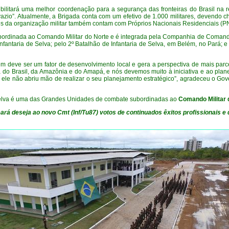
ibilitará uma melhor coordenação para a segurança das fronteiras do Brasil na
zio”. Atualmente, a Brigada conta com um efetivo de 1.000 militares, devendo ch
es da organização militar também contam com Próprios Nacionais Residenciais (P
ordinada ao Comando Militar do Norte e é integrada pela Companhia de Comando 
antaria de Selva; pelo 2º Batalhão de Infantaria de Selva, em Belém, no Pará; e 
m deve ser um fator de desenvolvimento local e gera a perspectiva de mais parcer
 do Brasil, da Amazônia e do Amapá, e nós devemos muito à iniciativa e ao pla
, ele não abriu mão de realizar o seu planejamento estratégico”, agradeceu o G
 Selva é uma das Grandes Unidades de combate subordinadas ao
Comando Militar 
ará deseja ao novo Cmt (Inf/Tu87) votos de continuados êxitos profissionais e 