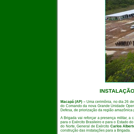
INSTALAÇÃO 
Macapá (AP) –
Uma cerimônia, no dia 26 de 
do Comando da nova Grande Unidade Oper
Defesa, de priorização da região amazônica
A Brigada vai reforçar a presença militar, 
para o Exército Brasileiro e para o Estado 
do Norte, General de Exército
Carlos Albert
construção das instalações para a Brigada.