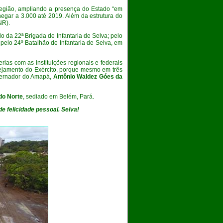
 região, ampliando a presença do Estado “em
egar a 3.000 até 2019. Além da estrutura do
NR).
da 22ª Brigada de Infantaria de Selva; pelo
pelo 24º Batalhão de Infantaria de Selva, em
ias com as instituições regionais e federais
nejamento do Exército, porque mesmo em três
overnador do Amapá,
Antônio Waldez Góes da
do Norte
, sediado em Belém, Pará.
de felicidade pessoal. Selva!