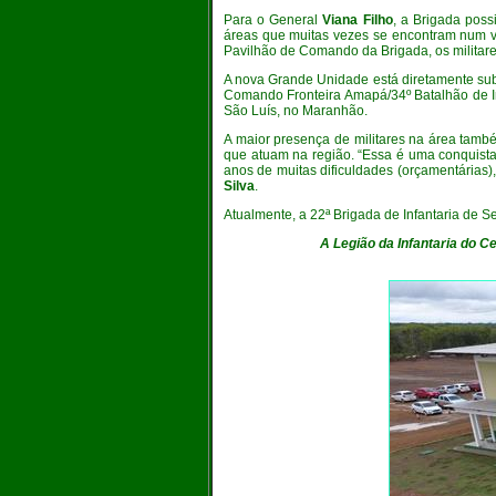
Para o General
Viana Filho
, a Brigada poss
áreas que muitas vezes se encontram num va
Pavilhão de Comando da Brigada, os militar
A nova Grande Unidade está diretamente sub
Comando Fronteira Amapá/34º Batalhão de Inf
São Luís, no Maranhão.
A maior presença de militares na área també
que atuam na região. “Essa é uma conquista
anos de muitas dificuldades (orçamentárias)
Silva
.
Atualmente, a 22ª Brigada de Infantaria de
A Legião da Infantaria do Ce