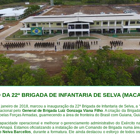
DA 22ª BRIGADA DE INFANTARIA DE SELVA
(MACA
janeiro de 2018, marcou a inauguração da 22ª Brigada de Infantaria de Selva, a
acional pelo
General de Brigada
Luiz Gonzaga
Viana Filho
. A criação da Brigad
 pelas Forças Armadas, guarnecendo a área de fronteira do Brasil com Guiana, Gu
a capacidade operacional e melhorar o gerenciamento administrativo do Exército na
do Amapá. Estamos oficializando a instalação de um Comando de Brigada numa área
o Neiva
Barcellos
, durante a formatura. Ele ainda destacou o esforço de todos o