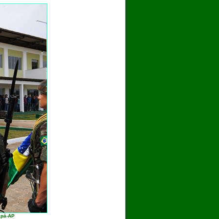
apá-AP