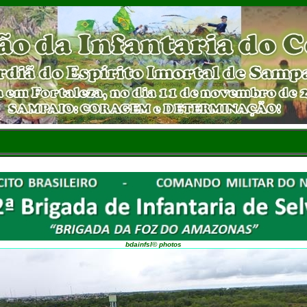
bdainfsl© photos