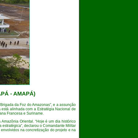
PÁ - AMAPÁ)
 “Brigada da Foz do Amazonas”, e a assunção
a está alinhada com a Estratégia Nacional de
iana Francesa e Suriname.
 Amazônia Oriental. “Hoje é um dia histórico
 estratégica”, declarou o Comandante Militar
s envolvidos na concretização do projeto e na