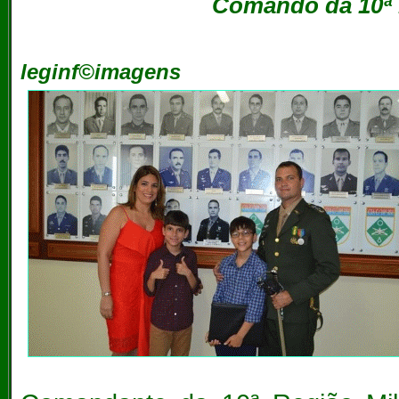
Comando da 10ª 
leginf©imagens