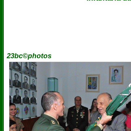
23bc©photos