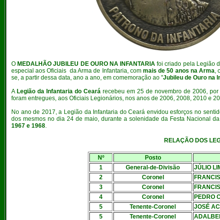
O
MEDALHÃO JUBILEU DE OURO NA INFANTARIA
foi criado pela Legião
especial aos Oficiais da Arma de Infantaria, com
mais de 50 anos na Arma
,
se, a partir dessa data, ano a ano, em comemoração ao "
Jubileu de Ouro na I
A
Legião da Infantaria do Ceará
recebeu em 25 de novembro de 2006, por d
foram entregues, aos Oficiais Legionários, nos anos de 2006, 2008, 2010 e 2
ANO DE 2011
No ano de 2017, a Legião da Infantaria do Ceará envidou esforços no senti
dos mesmos no dia 24 de maio, durante a solenidade da Festa Nacional da
1967 e 1968
.
RELAÇÃO DOS LEG
Nº
Posto
1
General-de-Divisão
JÚLIO L
2
Coronel
FRANCIS
3
Coronel
FRANCIS
4
Coronel
PEDRO 
5
Tenente-Coronel
JOSÉ AC
5
Tenente-Coronel
ADALBE