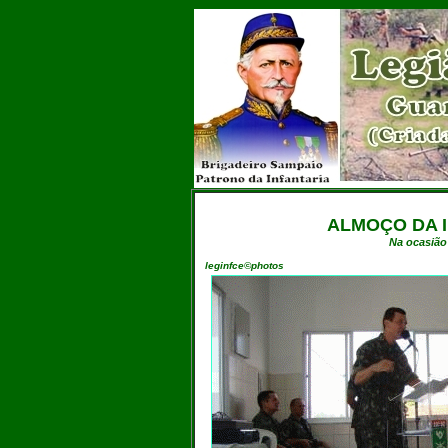
ALMOÇO DA I
Na ocasião
leginfce©photos