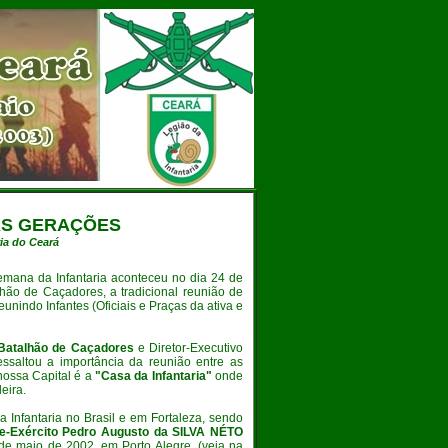
IAS GERAÇÕES
ia do Ceará
emana da Infantaria aconteceu no dia 24 de
alhão de Caçadores, a tradicional reunião de
eunindo Infantes (Oficiais e Praças da ativa e
Batalhão de Caçadores
e Diretor-Executivo
ssaltou a importância da reunião entre as
nossa Capital é a
"Casa da Infantaria"
onde
leira.
da Infantaria no Brasil e em Fortaleza, sendo
de-Exército Pedro Augusto da SILVA NÉTO
de maio de 2002, em Porto Alegre. (veja na