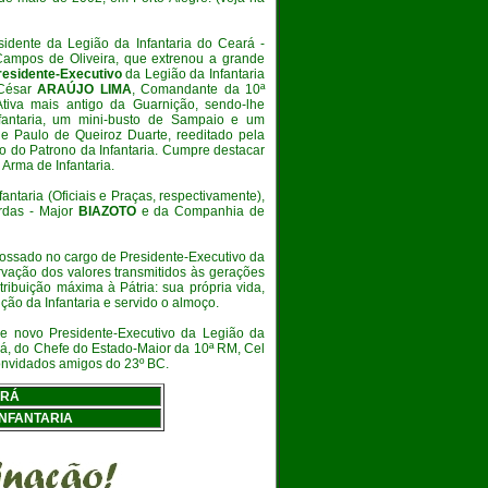
sidente da Legião da Infantaria do Ceará -
ampos de Oliveira, que extrenou a grande
residente-Executivo
da Legião da Infantaria
 César
ARAÚJO LIMA
, Comandante da 10ª
Ativa mais antigo da Guarnição, sendo-lhe
nfantaria, um mini-busto de Sampaio e um
e Paulo de Queiroz Duarte, reeditado pela
io do Patrono da Infantaria. Cumpre destacar
Arma de Infantaria.
antaria (Oficiais e Praças, respectivamente),
rdas - Major
BIAZOTO
e da Companhia de
ossado no cargo de Presidente-Executivo da
ervação dos valores transmitidos às gerações
ibuição máxima à Pátria: sua própria vida,
ão da Infantaria e servido o almoço.
 e novo Presidente-Executivo da Legião da
rá, do Chefe do Estado-Maior da 10ª RM, Cel
convidados amigos do 23º BC.
ARÁ
INFANTARIA