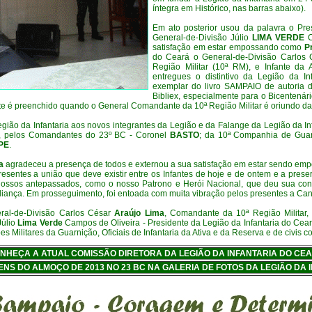
íntegra em Histórico, nas barras abaixo).
Em ato posterior usou da palavra o Pre
General-de-Divisão Júlio
LIMA VERDE
C
satisfação em estar empossando como
P
do Ceará o General-de-Divisão Carlos
Região Militar (10ª RM), e Infante da 
entregues o distintivo da Legião da I
exemplar do livro SAMPAIO de autoria d
Bibliex, especialmente para o Bicentenár
e é preenchido quando o General Comandante da 10ª Região Militar é oriundo da 
egião da Infantaria aos novos integrantes da Legião e da Falange da Legião da Inf
, pelos Comandantes do 23º BC - Coronel
BASTO
; da 10ª Companhia de Gua
PE
.
a
agradeceu a presença de todos e externou a sua satisfação em estar sendo emp
presentes a união que deve existir entre os Infantes de hoje e de ontem e a pres
 nossos antepassados, como o nosso Patrono e Herói Nacional, que deu sua contr
liança. Em prosseguimento, foi entoada com muita vibração pelos presentes a Canç
ral-de-Divisão Carlos César
Araújo Lima
, Comandante da 10ª Região Militar,
Júlio
Lima Verde
Campos de Oliveira - Presidente da Legião da Infantaria do Cea
 Militares da Guarnição, Oficiais de Infantaria da Ativa e da Reserva e de civis 
NHEÇA A ATUAL COMISSÃO DIRETORA DA LEGIÃO DA INFANTARIA DO CE
ENS DO ALMOÇO DE 2013 NO 23 BC NA GALERIA DE FOTOS DA LEGIÃO DA 