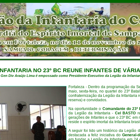
NFANTARIA NO 23º BC REUNE INFANTES DE VÁR
 Gen Div Araújo Lima é empossado como Presidente-Executivo da Legião da Infantar
Fortaleza - Dentro da programação da S
maio, sexta-feira, no quartel do 23º Bat
confraternização da Legião da Infantaria r
reserva) e convidados.
Na oportunidade o
Comandante do 23º 
da Legião da Infantaria -
Cel BASTO
re
gerações de Infantes e que o 23º BC em 
reside o espírito imortal da Infantaria brasi
A seguir foi lido um histórico da Legião 
destacada a feliz iniciativa do
General-
em fundar a Legião da Infantaria em 24 