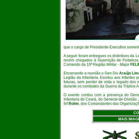
que o cargo de Presidente-Executivo soment
A seguir foram entregues os distintivos da L
recém chegados à Guarnição de Fortaleza
Comando da 10ª Região Militar - Major
FELI
Encerrando a reunião o Gen Div
Araújo Lim
Legião da Infantaria. Exortou aos Infantes 
futuras, sem perder de vista o legado dos
durante os combates da Guerra da Tríplice A
O evento contou com a presença do Gene
Infantaria do Ceará, do General-de-Divisão 
Inf
Rolim
, dos Comandantes das Organizações
CO
MAIS IMAG