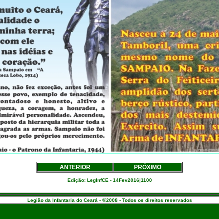
ANTERIOR
PRÓXIMO
Edição: LegInfCE - 14Fev2016|1100
©
Legião da Infantaria do Ceará -
2008 - Todos os direitos reservados