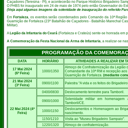
Caçadores (Teresina - PI), e acontecerão no Parque Histórico Brigadeiro Sam
O PHBS foi inaugurado em 24 de maio de 1974 pelo então Governador do Esta
(Veja aqui algumas imagens da solenidade de inauguração do referido Par
Em
Fortaleza
, os eventos serão coordenados pelo Comando da 10ª Região M
Guarnição de Fortaleza (23º Batalhão de Caçadores - Batalhão Marechal Ca
Militar).
A
Legião da Infantaria do Ceará
(Fortaleza e Crateús) sente-se honrada em p
A Comemoração da Festa Nacional da Arma de Infantaria
, a realizar-se n
PROGRAMAÇÃO DA COMEMORAÇÃO 
DATA
HORÁRIO
ATIVIDADES A REALIZAR EM 
Almoço de Confraternização da Legião d
17 Mai 2024
1000/1350
Comandante da 10ª RM e recepção aos 
(6ª Feira)
Guarnição de Fortaleza.
(mediante conv
21 Mai 2024
0900/1100
Palestra "A vida e os feitos do Brigadeir
(3ª Feira)
0400/0830
Deslocamento terrestre para Tamboril.
Solenidade militar em homenagem a
0900/1000
Tamboril/CE.
22 Mai 2024 (4ª
Deslocamentos e Homenagem ao Brigad
1000/1150
Feira)
nascimento.
1150/1210
Visita ao "Museu Brigadeiro Sampaio".
1220/1320
Almoço de confraternização.