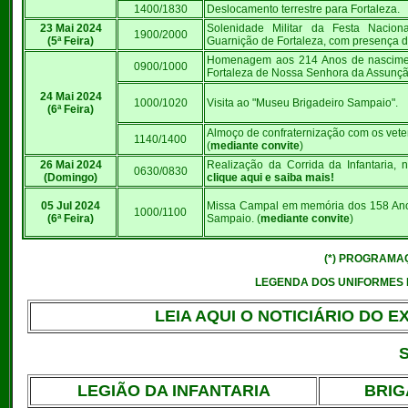
1400/1830
Deslocamento terrestre para Fortaleza.
23 Mai 2024
Solenidade Militar da Festa Nacion
1900/2000
(5ª Feira)
Guarnição de Fortaleza, com presença
Homenagem aos 214 Anos de nascimen
0900/1000
Fortaleza de Nossa Senhora da Assunçã
24 Mai 2024
1000/1020
Visita ao "Museu Brigadeiro Sampaio".
(6ª Feira)
Almoço de confraternização com os vete
1140/1400
(
mediante convite
)
26 Mai 2024
Realização da Corrida da Infantaria, 
0630/0830
(Domingo)
clique aqui e saiba mais!
05 Jul 2024
Missa Campal em memória dos 158 Anos
1000/1100
(6ª Feira)
Sampaio. (
mediante convite
)
(*) PROGRAMA
LEGENDA DOS UNIFORMES DO
LEIA AQUI O NOTICIÁRIO DO E
S
LEGIÃO DA INFANTARIA
BRIG