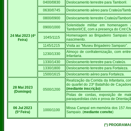
0400/0830
Deslocamento terrestre para Tamboril.
0630/0745
Deslocamento aéreo para Crateús/Tambo
0800/0900
Deslocamento terrestre Crateús/Tamboril
Solenidade militar em homenagem a
0900/1000
Tamboril/CE, com a presença do Cmt C
Homenagem ao Brigadeiro Sampaio n
24 Mai 2023 (4ª
1045/1115
nascimento.
Feira)
1145/1215
Visita ao "Museu Brigadeiro Sampaio".
Almoço de confraternização, com entre
1230/1330
Infantaria.
1330/1430
Deslocamento terrestre para Crateús.
1330/1800
Deslocamento terrestre para Fortaleza.
1500/1615
Deslocamento aéreo para Fortaleza.
Realização da Corrida da Infantaria, co
do quartel do 23º Batalhão de Caçadore
28 Mai 2023
(mediante inscrição)
0500/1200
(Domingo)
Pistas de cordas, exposição de mate
paraquedistas civis e prova de Orientaç
06 Jul 2023
Missa Campal em memória dos 157 Anos
1000/1100
(5ª Feira)
Sampaio. (
mediante convite
)
(*) PROGRAMA