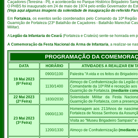
Caçadores (Teresina - PI), e acontecerão no Parque Histórico Brigadeiro Sam
O PHBS foi inaugurado em 24 de maio de 1974 pelo então Governador do Esta
(Veja aqui algumas imagens da solenidade de inauguração do referido Par
Em
Fortaleza
, os eventos serão coordenados pelo Comando da 10ª Região M
Guarnição de Fortaleza (23º Batalhão de Caçadores - Batalhão Marechal Ca
Militar).
A
Legião da Infantaria do Ceará
(Fortaleza e Crateús) sente-se honrada em p
A Comemoração da Festa Nacional da Arma de Infantaria
, a realizar-se n
PROGRAMAÇÃO DA COMEMORAÇÃO 
DATA
HORÁRIO
ATIVIDADES A REALIZAR EM 
0900/1100
Palestra "A vida e os feitos do Brigadeir
19 Mai 2023
Almoço de Confraternização da Legião d
(6ª Feira)
1130/1400
Comandante da 10ª RM e recepção aos 
Guarnição de Fortaleza.
(mediante conv
22 Mai 2023
Solenidade Militar da Festa Nacion
1830/2030
(2ª Feira)
Guarnição de Fortaleza, com a presen
Homenagem aos 213Anos de nascimen
Fortaleza de Nossa Senhora da Assunçã
0900/1130
23 Mai 2023
Visita ao "Museu Brigadeiro Sampaio" e
(3ª Feira)
1200/1330
Almoço de Confraternização
(mediante 