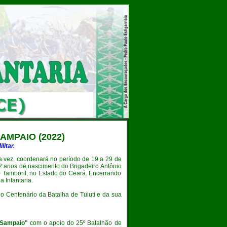
SAMPAIO
(2022)
itar.
 vez, coordenará no período de 19 a 29 de
2 anos de nascimento do Brigadeiro Antônio
de Tamboril, no Estado do Ceará. Encerrando
 Infantaria.
Centenário da Batalha de Tuiuti e da sua
e Sampaio"
com o apoio do 25º Batalhão de