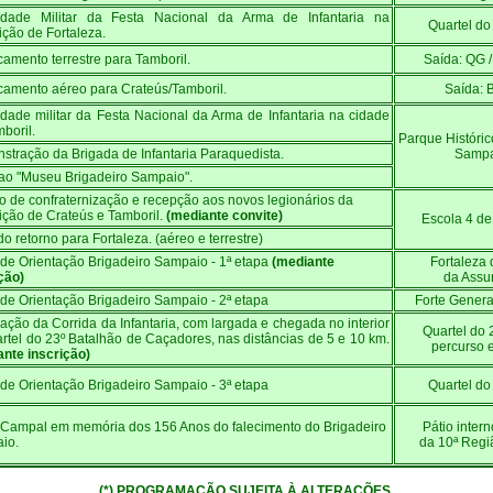
idade Militar da Festa Nacional da Arma de Infantaria na
Quartel do
ção de Fortaleza.
amento terrestre para Tamboril.
Saída: QG 
camento aéreo para Crateús/Tamboril.
Saída: 
dade militar da Festa Nacional da Arma de Infantaria na cidade
boril.
Parque Históric
tração da Brigada de Infantaria Paraquedista.
Sampa
 ao "Museu Brigadeiro Sampaio".
 de confraternização e recepção aos novos legionários da
ção de Crateús e Tamboril.
(mediante convite)
Escola 4 de
 do retorno para Fortaleza. (aéreo e terrestre)
de Orientação Brigadeiro Sampaio - 1ª etapa
(mediante
Fortaleza 
ção)
da Assu
de Orientação Brigadeiro Sampaio - 2ª etapa
Forte Genera
ação da Corrida da Infantaria, com largada e chegada no interior
Quartel do 
rtel do 23º Batalhão de Caçadores, nas distâncias de 5 e 10 km.
percurso 
ante inscrição)
de Orientação Brigadeiro Sampaio - 3ª etapa
Quartel do
 Campal em memória dos 156 Anos do falecimento do Brigadeiro
Pátio inter
io.
da 10ª Regiã
(*) PROGRAMAÇÃO SUJEITA À ALTERAÇÕES.