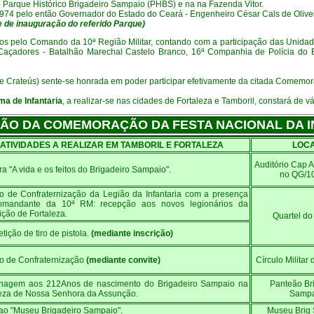
o Parque Histórico Brigadeiro Sampaio (PHBS) e na na Fazenda Vitor.
74 pelo então Governador do Estado do Ceará - Engenheiro César Cals de Oliveir
 de inauguração do referido Parque)
os pelo Comando da 10ª Região Militar, contando com a participação das Unida
 Caçadores - Batalhão Marechal Castelo Branco, 16ª Companhia de Polícia d
 e Crateús) sente-se honrada em poder participar efetivamente da citada Comemor
a de Infantaria
, a realizar-se nas cidades de Fortaleza e Tamboril, constará de 
O DA COMEMORAÇÃO DA FESTA NACIONAL DA INF
ATIVIDADES A REALIZAR EM TAMBORIL E FORTALEZA
LOC
Auditório Cap 
ra "A vida e os feitos do Brigadeiro Sampaio".
no QG/1
o de Confraternização da Legião da Infantaria com a presença
mandante da 10ª RM: recepção aos novos legionários da
ção de Fortaleza.
Quartel do
ição de tiro de pistola.
(mediante inscrição)
o de Confraternização
(mediante convite)
Círculo Militar 
agem aos 212Anos de nascimento do Brigadeiro Sampaio na
Panteão Br
leza de Nossa Senhora da Assunção.
Sampa
 ao "Museu Brigadeiro Sampaio".
Museu Brig