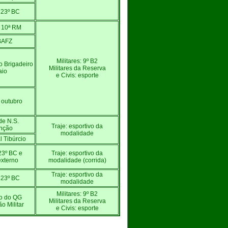
 23º BC
/ 10ª RM
BAFZ
Militares: 9º B2
o Brigadeiro
Militares da Reserva
io
e Civis: esporte
 outubro
de N.S.
Traje: esportivo da
nção
modalidade
l Tibúrcio
23º BC e
Traje: esportivo da
externo
modalidade (corrida)
Traje: esportivo da
 23º BC
modalidade
Militares: 9º B2
no do QG
Militares da Reserva
o Militar
e Civis: esporte