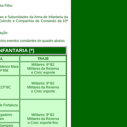
a Filho.
des e Subunidades da Arma de Infantaria da
o Exército e Companhia de Comando da 10ª
ação.
vários eventos constantes do quadro abaixo.
ANTARIA (*)
AL
TRAJE
Militares: 9º B2
Aldenor Maia
Militares da Reserva
0ª RM
e Civis: esporte
Militares: 9º B2
 23º BC
Militares da Reserva
e Civis: esporte
de Fortaleza
igadeiro
Militares: 9º B2
io
Militares da Reserva
e Civis
: esporte fino
 Sampaio