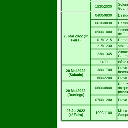
Solen
1830/2030
Guarni
0400/0830
Desloc
0630/0830
Deslo
Soleni
0900/1000
de Tam
25 Mai 2022 (4ª
1015/1215
Demons
Feira)
1215/1230
Visita
Almoço
1230/1345
Guarni
1400
Início
Prova 
1300/1700
28 Mai 2022
inscri
(Sábado)
1800/2200
Prova 
Realiz
0600/0800
do qua
29 Mai 2022
(medi
(Domingo)
0700/1200
Prova 
06 Jul 2022
Missa
1000/1100
(4ª Feira)
Sampa