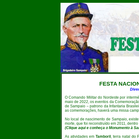
FESTA NACIO
Dive
O
Comando Militar do Nordeste por interm
maio de 2022, os eventos da Comemoração d
de Sampaio – patrono da Infantaria Brasile
as comemorações, haverá uma missa campal,
No local de nascimento de Sampaio, exis
morte, que foi reconstruído em 2011, dent
(
Clique aqui e conheça o Monumento à Sa
As atividades em
Tamboril
, terra natal do