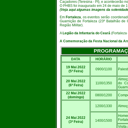
Caçadores (Teresina - PI), e acontecerão n
O PHBS foi inaugurado em 24 de maio de 19
(Veja aqui algumas imagens da solenidade
Em
Fortaleza
, os eventos serão coordenad
Guarnição de Fortaleza (23º Batalhão de
Região Militar).
A
Legião da Infantaria do Ceará
(Fortaleza
A Comemoração da Festa Nacional da Arm
PROGRAMAÇÃ
DATA
HORÁRIO
19 Mai 2022
0900/1100
Palest
(5ª Feira)
Almoç
20 Mai 2022
1100/1350
do Co
(6ª Feira)
Guarni
22 Mai 2022
0800/1200
Compet
(domingo)
1200/1330
Almoç
Homen
24 Mai 2022
Forta
1400/1500
(3ª Feira)
Visita