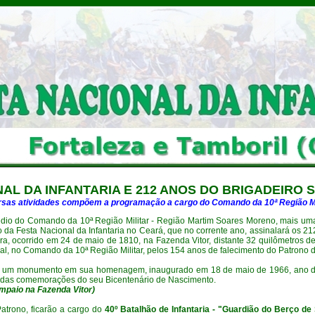
NAL
DA INFANTARIA E 212 ANOS DO BRIGADEIRO 
rsas atividades compõem a programação a cargo do Comando da 10ª Região Mil
édio do Comando da 10ª Região Militar - Região Martim Soares Moreno, mais uma
a Festa Nacional da Infantaria no Ceará, que no corrente ano, assinalará os 21
ira, ocorrido em 24 de maio de 1810, na Fazenda Vitor, distante 32 quilômetros 
 no Comando da 10ª Região Militar, pelos 154 anos de falecimento do Patrono da
te um monumento em sua homenagem, inaugurado em 18 de maio de 1966, ano do 
ro das comemorações do seu Bicentenário de Nascimento.
mpaio na Fazenda Vitor
)
 Patrono, ficarão a cargo do
40º Batalhão de Infantaria - "Guardião do Berço d