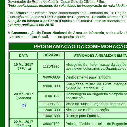
Governador do Estado do Ceará - César Cals de Oliveira Filho.
(Veja aqui algumas imagens da solenidade de inauguração do referido Pa
Em
Fortaleza
, os eventos serão coordenados pelo Comando da 10ª Região M
Guarnição de Fortaleza (23º Batalhão de Caçadores - Batalhão Marechal C
A
Legião da Infantaria do Ceará
(Fortaleza e Crateús) sente-se honrada em 
eventos realizados em 2016)
A Comemoração da
Festa Nacional da Arma de Infantaria
, será realiza
eventos podem ser visualizados no quadro abaixo.
PROGRAMAÇÃO DA COMEMORAÇÃO DA
HORÁRIO
DATA
ATIVIDADES A REALIZAR EM T
19 Mai 2017
Almoço de Confraternização da Legião 
1130/1330
(6ª Feira)
aos novos legionários da Guarnição de 
0400/0830
Deslocamento para Tamboril.
Solenidade militar da Festa Naciona
0900/1000
cidade de Tamboril (CE).
20 Mai 2017
Homenagem ao Brigadeiro Sampaio no
1030/1100
(Sábado)
nascimento.
1130/1200
Visita ao "Museu Brigadeiro Sampaio".
(#)
1200/1330
Almoço de confraternização.
1400/1800
Retorno para Fortaleza.
22 Mai 2017
0900/1100
Palestra "A vida e os feitos do Brigade
(2ª Feira)