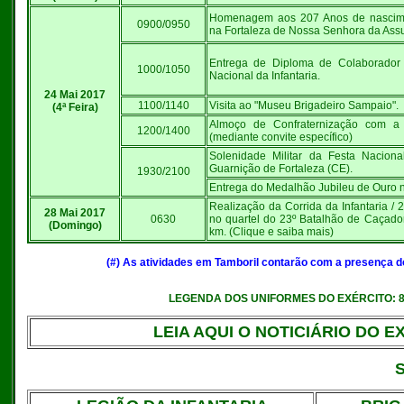
Homenagem aos 207 Anos de nascime
0900/0950
na Fortaleza de Nossa Senhora da Ass
Entrega de Diploma de Colaborado
1000/1050
Nacional da Infantaria.
24 Mai 2017
1100/1140
Visita ao "Museu Brigadeiro Sampaio".
(4ª Feira)
Almoço de Confraternização com a 
1200/1400
(mediante convite específico)
Solenidade Militar da Festa Naciona
Guarnição de Fortaleza (CE).
1930/2100
Entrega do Medalhão Jubileu de Ouro n
Realização da Corrida da Infantaria /
28 Mai 2017
0630
no quartel do 23º Batalhão de Caçador
(Domingo)
km. (Clique e saiba mais)
(#) As atividades em Tamboril contarão com a presença 
LEGENDA DOS UNIFORMES DO EXÉRCITO: 8º B1
LEIA AQUI O NOTICIÁRIO DO E
S