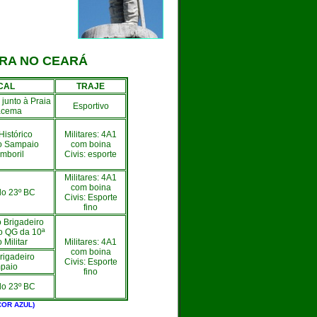
IRA
NO CEARÁ
CAL
TRAJE
 junto à Praia
Esportivo
racema
Histórico
Militares: 4A1
ro Sampaio
com boina
mboril
Civis: esporte
Militares: 4A1
com boina
do 23º BC
Civis: Esporte
fino
 Brigadeiro
o QG da 10ª
 Militar
Militares: 4A1
com boina
rigadeiro
Civis: Esporte
paio
fino
do 23º BC
COR AZUL)