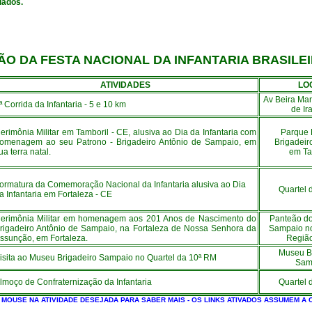
dados.
ÃO DA
FESTA NACIONAL DA INFANTARIA BRASILE
ATIVIDADES
LO
Av Beira Mar
ª Corrida da Infantaria - 5 e 10 km
de I
erimônia Militar em Tamboril - CE, alusiva ao Dia da Infantaria com
Parque 
omenagem ao seu Patrono - Brigadeiro Antônio de Sampaio, em
Brigadei
ua terra natal.
em Ta
ormatura da Comemoração Nacional da Infantaria alusiva ao Dia
Quartel 
a Infantaria em Fortaleza - CE
erimônia Militar em homenagem aos 201 Anos de Nascimento do
Panteão do
rigadeiro Antônio de Sampaio, na Fortaleza de Nossa Senhora da
Sampaio n
ssunção, em Fortaleza.
Região
Museu B
isita ao Museu Brigadeiro Sampaio no Quartel da 10ª RM
Sam
lmoço de Confraternização da Infantaria
Quartel 
 MOUSE NA ATIVIDADE DESEJADA PARA SABER MAIS - OS LINKS ATIVADOS ASSUMEM A 