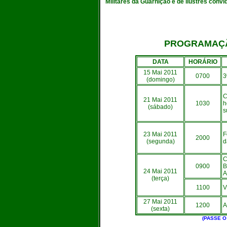
Militares da Guarnição e de ilustres convi
PROGRAMAÇ
DATA
HORÁRIO
15 Mai 2011
0700
3
(domingo)
C
21 Mai 2011
1030
h
(sábado)
s
23 Mai 2011
F
2000
(segunda)
d
C
0900
B
24 Mai 2011
A
(terça)
1100
V
27 Mai 2011
1200
A
(sexta)
(PASSE O