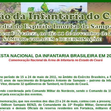
ESTA NACIONAL DA INFANTARIA BRASILEIRA EM 20
Comemoração Nacional da Arma de Infantaria no Estado do Ceará
no período de 15 a 24 de maio de 2011, no âmbito do Exército Brasileiro, a 
 201 anos de nascimento do
Brigadeiro Antonio de Sampaio
– patrono da Infa
Vitor, distante 32 quilômetros de Tamboril, no Estado do Ceará.
ndo coordenada pelo Comando Militar do Nordeste, sendo o
Comando da 10ª
el pela execução dos eventos.
omemoração, que nos eventos dos dias 23 e 24 de maio, contou com a presen
to Odilson Sampaio BENZI
,
do Comandante da 10ª Região Militar, General-de
nerais e demais Oficiais da reserva residentes em Fortaleza, militares 