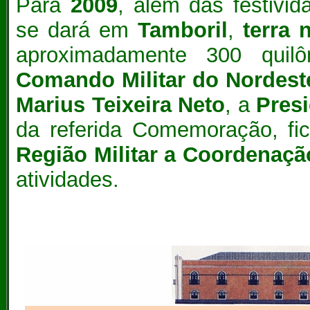
Para
2009
, além das festivi
se dará em
Tamboril
,
terra n
aproximadamente 300 quilô
Comando Militar do Nordest
Marius Teixeira Neto
, a
Pres
da referida Comemoração, f
Região Militar a Coordenaçã
atividades.