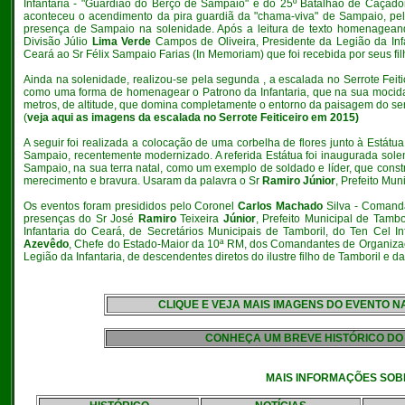
Infantaria - "Guardião do Berço de Sampaio" e do 25º Batalhão de Caçador
aconteceu o acendimento da pira guardiã da "chama-viva" de Sampaio, pe
presença de Sampaio na solenidade. Após a leitura de texto homenageand
Divisão Júlio
Lima Verde
Campos de Oliveira, Presidente da Legião da Inf
Ceará ao Sr Félix Sampaio Farias (In Memoriam) que foi recebida por seus fi
Ainda na solenidade, realizou-se pela segunda , a escalada no Serrote Feiti
como uma forma de homenagear o Patrono da Infantaria, que na sua mocidad
metros, de altitude, que domina completamente o entorno da paisagem do sem
(
veja aqui as imagens da escalada no Serrote Feiticeiro
em 2015)
A seguir foi realizada a colocação de uma corbelha de flores junto à Está
Sampaio, recentemente modernizado. A referida Estátua foi inaugurada so
Sampaio, na sua terra natal, como um exemplo de soldado e líder, que constr
merecimento e bravura. Usaram da palavra o Sr
Ramiro Júnior
, Prefeito Mun
Os eventos foram presididos pelo Coronel
Carlos Machado
Silva - Comandan
presenças do Sr José
Ramiro
Teixeira
Júnior
, Prefeito Municipal de Tambo
Infantaria do Ceará, de Secretários Municipais de Tamboril, do Ten Cel
I
Azevêdo
, Chefe do Estado-Maior da 10ª RM,
dos Comandantes de Organizaçõ
Legião da Infantaria, de descendentes diretos do ilustre filho de Tamboril e d
CLIQUE E VEJA MAIS IMAGENS DO EVENTO N
CONHEÇA UM BREVE HISTÓRICO DO 4
MAIS INFORMAÇÕES SOBR