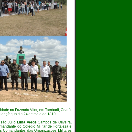
nidade na Fazenda Vitor, em Tamboril, Ceará,
 longínquo dia 24 de maio de 1810.
visão Júlio
Lima Verde
Campos de Oliveira,
mandante do Colégio Militar de Fortaleza e
s Comandantes das Organizações Militares