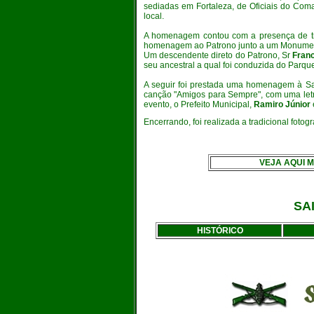
sediadas em Fortaleza, de Oficiais do Coma
local.
A homenagem contou com a presença de trop
homenagem ao Patrono junto a um Monumento
Um descendente direto do Patrono, Sr
Fran
seu ancestral a qual foi conduzida do Parque
A seguir foi prestada uma homenagem à Sam
canção "Amigos para Sempre", com uma letra
evento, o Prefeito Municipal,
Ramiro Júnior
Encerrando, foi realizada a tradicional fotog
ia aqui a m
VEJA AQUI 
SA
HISTÓRICO