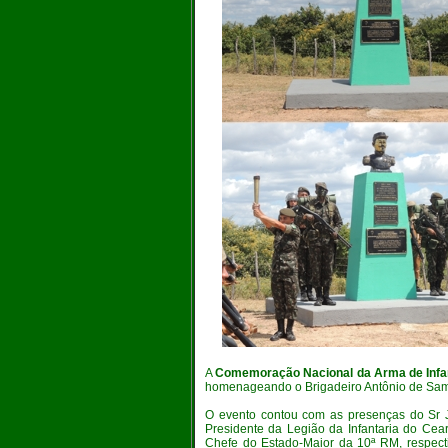
A
Comemoração Nacional da Arma de Infa
homenageando o Brigadeiro Antônio de Sampa
O evento contou com as presenças do Sr 
Presidente da Legião da Infantaria do Cea
Chefe do Estado-Maior da 10ª RM, respec