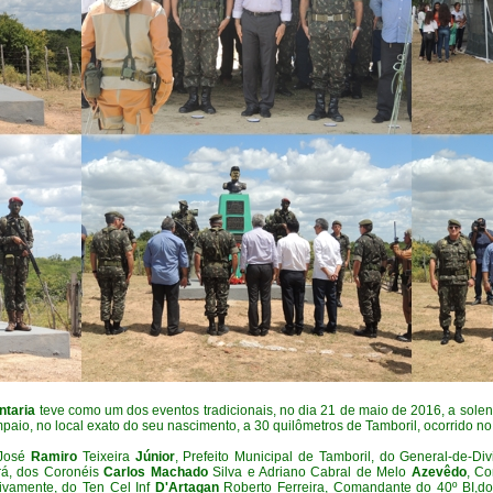
ntaria
teve como um dos eventos tradicionais, no dia 21 de maio de 2016, a sole
io, no local exato do seu nascimento, a 30 quilômetros de Tamboril, ocorrido no
José
Ramiro
Teixeira
Júnior
, Prefeito Municipal de Tamboril, do General-de-Di
rá, dos Coronéis
Carlos Machado
Silva e Adriano Cabral de Melo
Azevêdo
, Co
tivamente, do Ten Cel
Inf
D'Artagan
Roberto Ferreira
, Comandante do 40º BI,do