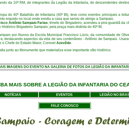
ndo da 10ª RM, de integrantes da Legião da Infantaria, de descendentes diretos 
a do 40º Batalhão de Infantaria (40º BI), teve como eventos principais a leit
 erguido no local onde existiu a casa que serviu de abrigo a Sampaio.
cisco Antônio Sampaio Farias
, trineto do Brigadeiro, acendeu a pira-guardiã da c
 Histórico Brigadeiro Sampaio, pela praça mais distinta do 40º BI.
paio por Alunos da Escola Municipal Francisco Lúcio, da comunidade de Olive
, destacando aspectos da vida de seu conterrâneo - Antônio de Sampaio. Usaram
e o Chefe do Estado-Maior, Coronel
Azevêdo
.
rafia junto ao Monumento que materializa esse importante sítio histórico.
MAIS IMAGENS DO EVENTO NA GALERIA DE FOTOS DA LEGIÃO DA INFANTAR
IBA MAIS SOBRE A LEGIÃO DA INFANTARIA DO CE
NOTÍCIAS
EVENTOS
LEGIÃO NO BRAS
FALE CONOSCO