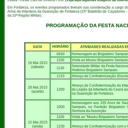
Ceará - César Cals de Oliveira Filho.
(Veja aqui algumas imagens da solenid
Em Fortaleza, os eventos programados tiveram sua coordenação a cargo d
Arma de Infantaria da Guarnição de Fortaleza (23º Batalhão de Caçadore
da 10ª Região Militar).
PROGRAMAÇÃO DA FESTA NAC
HORÁRIO
DATA
ATIVIDADES REALIZADAS E
0930
Homenagem ao Brigadeiro Sampaio
1100
Visita ao Museu Brigadeiro Sampai
16 Mai 2015
Solenidade Militar da Festa Nacion
(sábado
1130
Histórico Brigadeiro Sampaio.
1210
Almoço de Confraternização (Escola
Almoço de Confraternização da Infan
20 Mai 2015
1200
da Legião da Infantaria do Ceará a
(quarta)
na Guarnição de Fortaleza.
Homenagem aos 205 Anos de Nasci
1000
Sampaio, no Panteão Brigadeiro 
Senhora da Assunção.
1100
Visita ao "Museu Brigadeiro Sampai
22 Mai 2015
(sexta)
1230
Almoço de Confraternização com o 