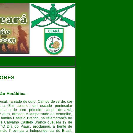
DORES
ão Heráldica
ersal, franjado de ouro. Campo de verde, cor
taria. Em abismo, um escudo peninsular
letado de ouro: primeiro campo, de azul,
e ouro, armado e lampassado de vermelho,
família Castelo Branco, na relembrança do
 de Carvalho Castelo Branco que, em 19 de
“O Dia do Piauí”, proclamou, à frente de
ntão Província à Independência do Brasil,