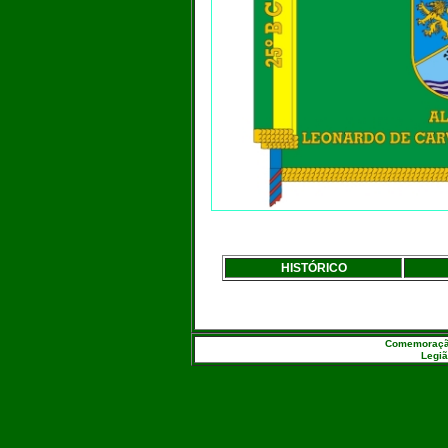
HISTÓRICO
Comemoração 
Legiã