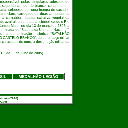
responsável pelas singulares adesões de
; segundo campo, de branco, contendo, em
ntaria, sotoposto por uma trompa de caçador,
azul-claro, carregado de duas carnaubeiras
do a carnaúba, riqueza extrativa vegetal da
 de azul-ultramar e prata, simbolizando o Rio
 Campo Maior, no dia 13 de março de 1823, a
ominada de “Batalha da Unidade Nacional”.
do, a denominação histórica “BATALHÃO
ASTELO BRANCO”, de ouro. Laço militar
m caracteres de ouro, a designação militar da
718, de 11 de julho de 2005)
SIL
MEDALHÃO LEGIÃO
ampaio (2010)
rvados