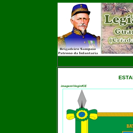
ESTA
imagem©leginfCE