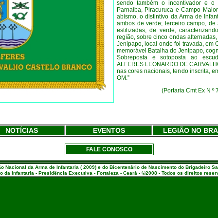
sendo também o incentivador e o 
Parnaíba, Piracuruca e Campo Maior
abismo, o distintivo da Arma de Infa
ambos de verde; terceiro campo, de 
estilizadas, de verde, caracterizan
região, sobre cinco ondas alternadas,
Jenipapo, local onde foi travada, em
memorável Batalha do Jenipapo, cogn
Sobreposta e sotoposta ao escu
ALFERES LEONARDO DE CARVALHO C
nas cores nacionais, tendo inscrita, e
OM.”
(Portaria Cmt Ex N º 
NOTÍCIAS
EVENTOS
LEGIÃO NO BRA
FALE CONOSCO
Nacional da Arma de Infantaria ( 2009) e do Bicentenário de Nascimento do Brigadeiro S
©
o da Infantaria - Presidência Executiva - Fortaleza - Ceará -
2008 - Todos os direitos rese