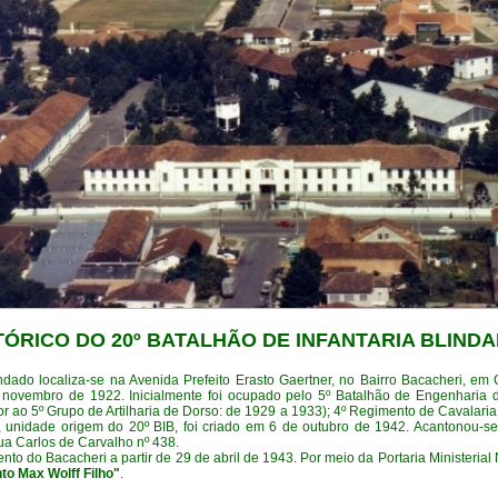
TÓRICO DO 20º BATALHÃO DE INFANTARIA BLIND
ndado localiza-se na Avenida Prefeito Erasto Gaertner, no Bairro Bacacheri, em 
novembro de 1922. Inicialmente foi ocupado pelo 5º Batalhão de Engenharia
r ao 5º Grupo de Artilharia de Dorso: de 1929 a 1933); 4º Regimento de Cavalaria 
 unidade origem do 20º BIB, foi criado em 6 de outubro de 1942. Acantonou-s
ua Carlos de Carvalho nº 438.
nto do Bacacheri a partir de 29 de abril de 1943. Por meio da Portaria Ministerial
to Max Wolff Filho"
.