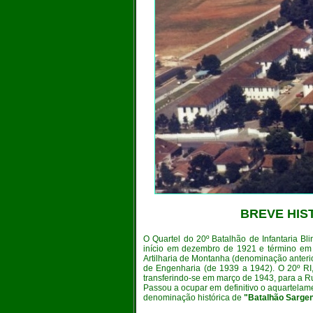
BREVE HIS
O Quartel do 20º Batalhão de Infantaria Bli
início em dezembro de 1921 e término em 
Artilharia de Montanha (denominação anterio
de Engenharia (de 1939 a 1942). O 20º RI,
transferindo-se em março de 1943, para a R
Passou a ocupar em definitivo o aquartelame
denominação histórica de
"Batalhão Sargen