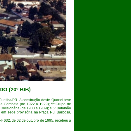
ADO
(20º BIB)
Curitiba/PR. A construção deste Quartel teve
 de Combate (de 1922 a 1929); 5º Grupo de
Divisionária (de 1933 a 1939); e 5º Batalhão
e em sede provisória na Praça Rui Barbosa,
 Nº 632, de 02 de outubro de 1995, recebeu a