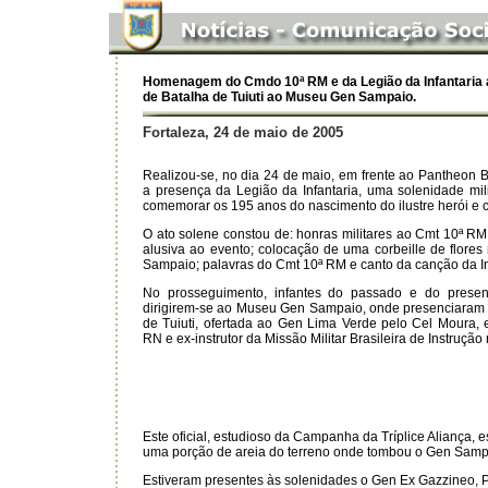
Homenagem do Cmdo 10ª RM e da Legião da Infantaria 
de Batalha de Tuiuti ao Museu Gen Sampaio.
Fortaleza, 24 de maio de 2005
Realizou-se, no dia 24 de maio, em frente ao Pantheon 
a presença da Legião da Infantaria, uma solenidade mili
comemorar os 195 anos do nascimento do ilustre herói e ch
O ato solene constou de: honras militares ao Cmt 10ª RM
alusiva ao evento; colocação de uma corbeille de flores
Sampaio; palavras do Cmt 10ª RM e canto da canção da In
No prosseguimento, infantes do passado e do presen
dirigirem-se ao Museu Gen Sampaio, onde presenciaram 
de Tuiuti, ofertada ao Gen Lima Verde pelo Cel Moura, 
RN e ex-instrutor da Missão Militar Brasileira de Instrução
Este oficial, estudioso da Campanha da Tríplice Aliança, e
uma porção de areia do terreno onde tombou o Gen Samp
Estiveram presentes às solenidades o Gen Ex Gazzineo, Pr