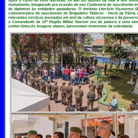
Após o canto do Hino Nacional, foi lido um alusivo da vida e dos feito
monumento, inaugurado pro ocasião do seu Centenário de nascimento 
de diplomas às entidades apoiadoras. O Instituto Literário Viçosense (
comemorativa do nascimento do Brigadeiro Tibúrcio - Herói da Pátria
relevantes serviços prestados em prol da cultura viçosense e da preserv
o Comandante da 10ª Região Militar fizeram uso da palavra e uma al
conterrâneo.
As imagens abaixo, apresentam momentos da solenidade.