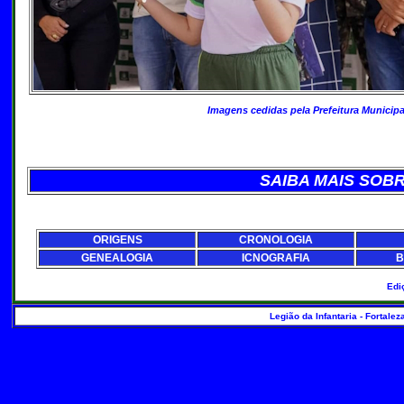
Imagens cedidas pela Prefeitura Municip
SAIBA MAIS SOBR
ORIGENS
CRONOLOGIA
GENEALOGIA
ICNOGRAFIA
B
Edi
Legião da Infantaria - Fortalez