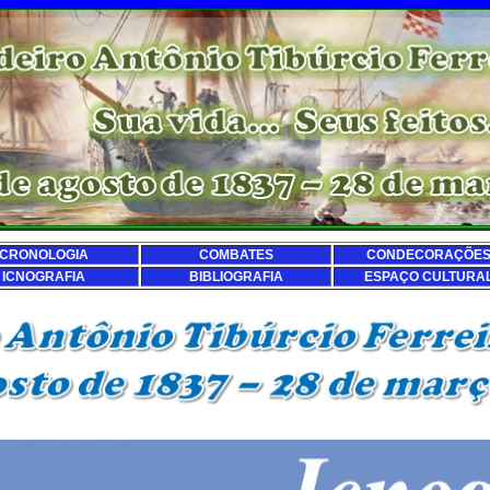
CRONOLOGIA
COMBATES
CONDECORAÇÕE
ICNOGRAFIA
BIBLIOGRAFIA
ESPAÇO CULTURA